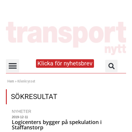
Klicka för nyhetsbrev
Truck- och lagerhandboken
Hem
»
Kilenkrysset
SÖKRESULTAT
NYHETER
2019-12-11
Logicenters bygger på spekulation i
Staffanstorp