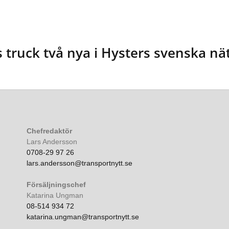
 truck två nya i Hysters svenska nä
Chefredaktör
Lars Andersson
0708-29 97 26
lars.andersson@transportnytt.se
Försäljningschef
Katarina Ungman
08-514 934 72
katarina.ungman@transportnytt.se