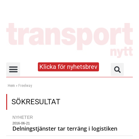
Klicka för nyhetsbrev
Truck- och lagerhandboken
Hem
»
Freelway
SÖKRESULTAT
NYHETER
2016-06-21
Delningstjänster tar terräng i logistiken