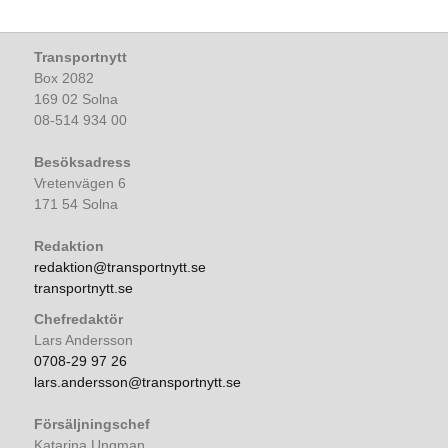
Transportnytt
Box 2082
169 02 Solna
08-514 934 00
Besöksadress
Vretenvägen 6
171 54 Solna
Redaktion
redaktion@transportnytt.se
transportnytt.se
Chefredaktör
Lars Andersson
0708-29 97 26
lars.andersson@transportnytt.se
Försäljningschef
Katarina Ungman