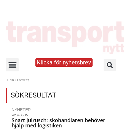
Klicka för nyhetsbrev
Truck- och lagerhandboken
Hem
»
Footway
SÖKRESULTAT
NYHETER
2019-08-15
Snart julrusch: skohandlaren behöver
hjälp med logistiken