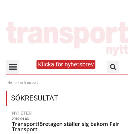
Klicka för nyhetsbrev
Truck- och lagerhandboken
Hem
»
Fair transport
SÖKRESULTAT
NYHETER
2019-04-03
Transportföretagen ställer sig bakom Fair
Transport