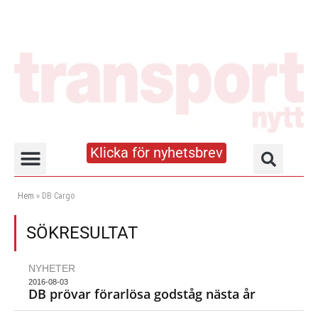
Klicka för nyhetsbrev
Truck- och lagerhandboken
Hem
»
DB Cargo
SÖKRESULTAT
NYHETER
2016-08-03
DB prövar förarlösa godståg nästa år