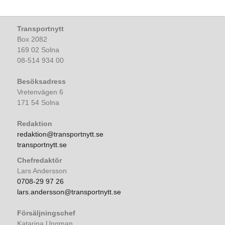
Transportnytt
Box 2082
169 02 Solna
08-514 934 00
Besöksadress
Vretenvägen 6
171 54 Solna
Redaktion
redaktion@transportnytt.se
transportnytt.se
Chefredaktör
Lars Andersson
0708-29 97 26
lars.andersson@transportnytt.se
Försäljningschef
Katarina Ungman