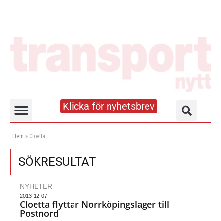
Klicka för nyhetsbrev
Truck- och lagerhandboken
Hem
»
Cloetta
SÖKRESULTAT
NYHETER
2013-12-07
Cloetta flyttar Norrköpingslager till
Postnord