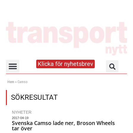
Klicka för nyhetsbrev
Truck- och lagerhandboken
Hem
»
Camso
SÖKRESULTAT
NYHETER
2017-04-19
Svenska Camso lade ner, Broson Wheels
tar över