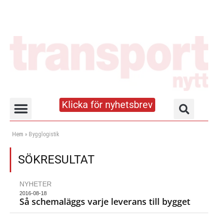
Klicka för nyhetsbrev
Truck- och lagerhandboken
Hem
»
Bygglogistik
SÖKRESULTAT
NYHETER
2016-08-18
Så schemaläggs varje leverans till bygget