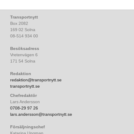
Transportnytt
Box 2082
169 02 Solna
08-514 934 00
Besöksadress
Vretenvägen 6
171 54 Solna
Redaktion
redaktion@transportnytt.se
transportnytt.se
Chefredaktör
Lars Andersson
0708-29 97 26
lars.andersson@transportnytt.se
Försäljningschef
Katarina Ungman