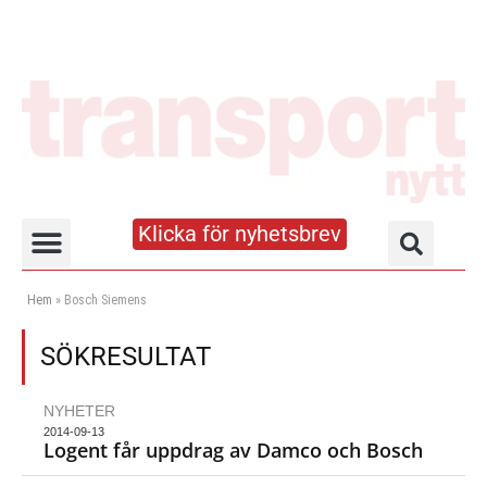
Klicka för nyhetsbrev
Truck- och lagerhandboken
Hem
»
Bosch Siemens
SÖKRESULTAT
NYHETER
2014-09-13
Logent får uppdrag av Damco och Bosch