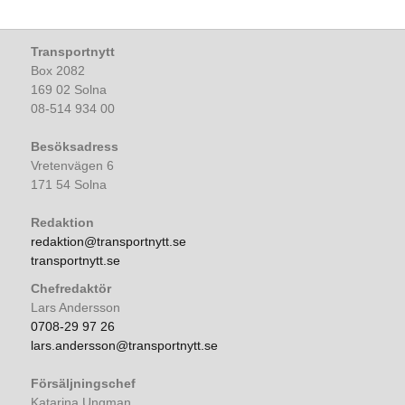
Transportnytt
Box 2082
169 02 Solna
08-514 934 00
Besöksadress
Vretenvägen 6
171 54 Solna
Redaktion
redaktion@transportnytt.se
transportnytt.se
Chefredaktör
Lars Andersson
0708-29 97 26
lars.andersson@transportnytt.se
Försäljningschef
Katarina Ungman