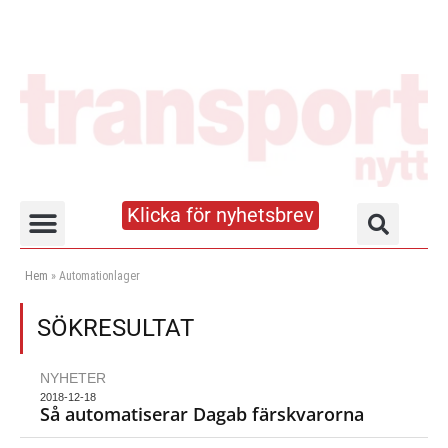
Klicka för nyhetsbrev
Truck- och lagerhandboken
Hem
»
Automationlager
SÖKRESULTAT
NYHETER
2018-12-18
Så automatiserar Dagab färskvarorna