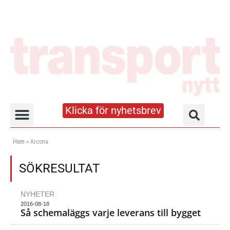
Klicka för nyhetsbrev
Truck- och lagerhandboken
Hem
»
Arcona
SÖKRESULTAT
NYHETER
2016-08-18
Så schemaläggs varje leverans till bygget