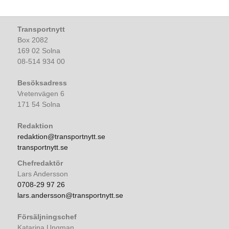
Transportnytt
Box 2082
169 02 Solna
08-514 934 00
Besöksadress
Vretenvägen 6
171 54 Solna
Redaktion
redaktion@transportnytt.se
transportnytt.se
Chefredaktör
Lars Andersson
0708-29 97 26
lars.andersson@transportnytt.se
Försäljningschef
Katarina Ungman