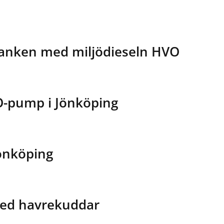
 tanken med miljödieseln HVO
O-pump i Jönköping
Jönköping
med havrekuddar