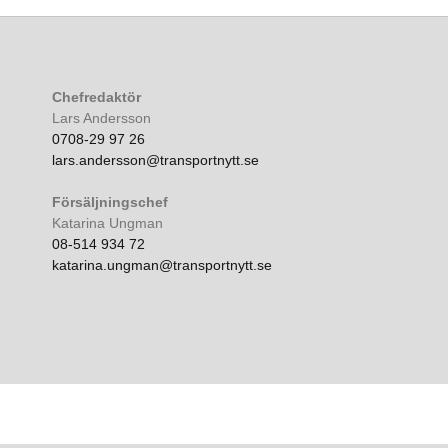
Chefredaktör
Lars Andersson
0708-29 97 26
lars.andersson@transportnytt.se
Försäljningschef
Katarina Ungman
08-514 934 72
katarina.ungman@transportnytt.se