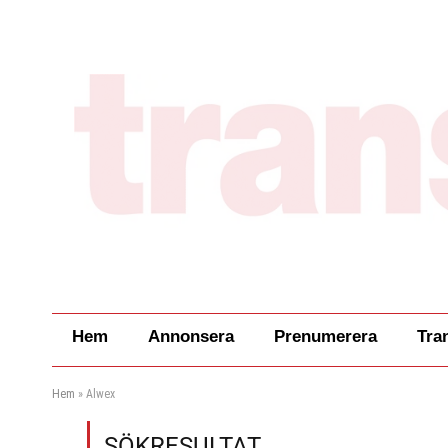
Hem
Annonsera
Prenumerera
Tra
Hem
»
Alwex
SÖKRESULTAT