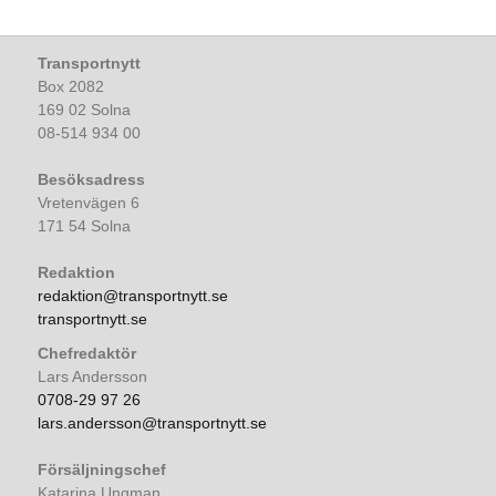
Transportnytt
Box 2082
169 02 Solna
08-514 934 00
Besöksadress
Vretenvägen 6
171 54 Solna
Redaktion
redaktion@transportnytt.se
transportnytt.se
Chefredaktör
Lars Andersson
0708-29 97 26
lars.andersson@transportnytt.se
Försäljningschef
Katarina Ungman