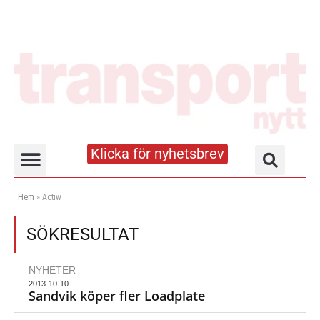
Klicka för nyhetsbrev
Truck- och lagerhandboken
Hem
»
Actiw
SÖKRESULTAT
NYHETER
2013-10-10
Sandvik köper fler Loadplate