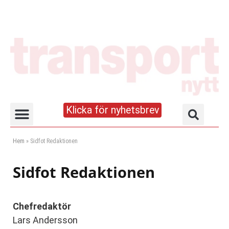
Klicka för nyhetsbrev
Truck- och lagerhandboken
Hem
»
Sidfot Redaktionen
Sidfot Redaktionen
Chefredaktör
Lars Andersson