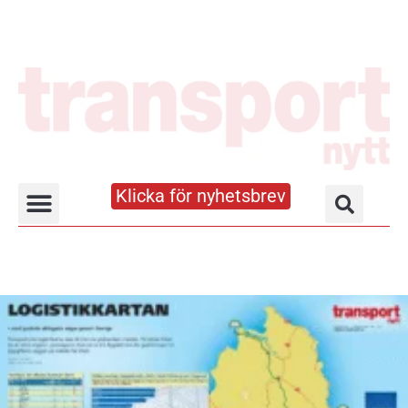
Klicka för nyhetsbrev
Truck- och lagerhandboken