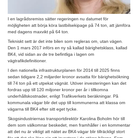
I en lagrådsremiss sätter regeringen nu datumet för
möjligheten att börja köra lastbilsekipage på 74 ton, att jämföra
med dagens maxvikt på 64 ton.
Tekniskt sett är det inte bilen som regleras om, utan vägen.
Den 1 mars 2017 införs en ny så kallad bärighetsklass, kallad
BK4, vid sidan av de tre befintliga i lagen om
vägtrafikdefinitioner.
I den nationella infrastrukturplanen för 2014 till 2025 finns
sedan tidigare 2,2 miljarder kronor avsatta för bärighetsökning
till 74 ton på ett utpekat vägnät. Utöver investeringen kan det
fordras upp till 120 miljoner kronor per år i tillkomna
underhållskostnader, enligt Trafikverkets beräkningar. På
kommunala vägar blir det upp till kommunerna att klassa om
vägarna till BK4 efter sitt eget tycke.
Skogsindustriernas transportdirektör Karolina Boholm hör till
dem som välkomnar beskedet, men framhåller i en kommentar
att det nu är viktigt att nätet av BK4-vägar blir tillräckligt stort
för att det ska löna sig att investera i de större bilarna. Som