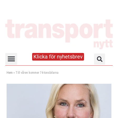
Klicka för nyhetsbrev
Truck- och lagerhandboken
Hem
»
Till våren kommer 74-tonsbilarna