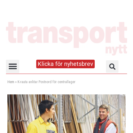
Klicka för nyhetsbrev
Truck- och lagerhandboken
Hem
»
K-rauta anlitar Postnord för centrallager