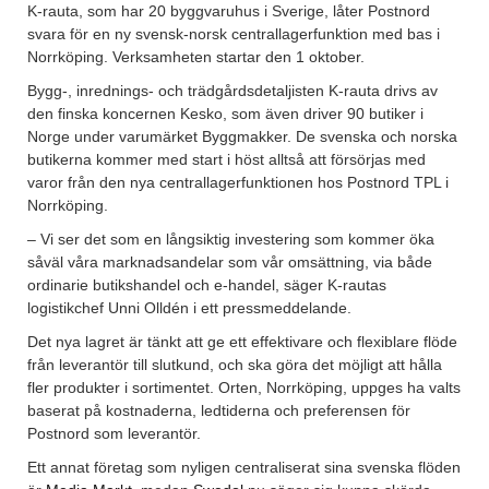
K-rauta, som har 20 byggvaruhus i Sverige, låter Postnord
svara för en ny svensk-norsk centrallagerfunktion med bas i
Norrköping. Verksamheten startar den 1 oktober.
Bygg-, inrednings- och trädgårdsdetaljisten K-rauta drivs av
den finska koncernen Kesko, som även driver 90 butiker i
Norge under varumärket Byggmakker. De svenska och norska
butikerna kommer med start i höst alltså att försörjas med
varor från den nya centrallagerfunktionen hos Postnord TPL i
Norrköping.
– Vi ser det som en långsiktig investering som kommer öka
såväl våra marknadsandelar som vår omsättning, via både
ordinarie butikshandel och e-handel, säger K-rautas
logistikchef Unni Olldén i ett pressmeddelande.
Det nya lagret är tänkt att ge ett effektivare och flexiblare flöde
från leverantör till slutkund, och ska göra det möjligt att hålla
fler produkter i sortimentet. Orten, Norrköping, uppges ha valts
baserat på kostnaderna, ledtiderna och preferensen för
Postnord som leverantör.
Ett annat företag som nyligen centraliserat sina svenska flöden