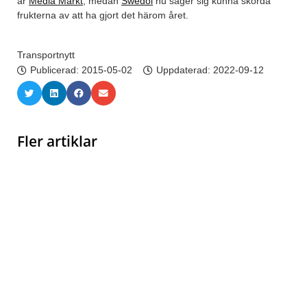
är
Media Markt
, medan
Swedol
nu säger sig kunna skörda
frukterna av att ha gjort det härom året.
Transportnytt
Publicerad:
2015-05-02
Uppdaterad: 2022-09-12
Fler artiklar