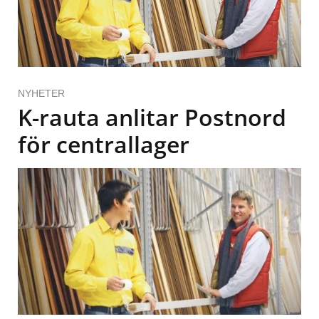
NYHETER
K-rauta anlitar Postnord
för centrallager