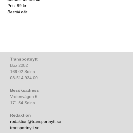
Pris: 99 kr.
Beställ här
Transportnytt
Box 2082
169 02 Solna
08-514 934 00
Besöksadress
Vretenvägen 6
171 54 Solna
Redaktion
redaktion@transportnytt.se
transportnytt.se