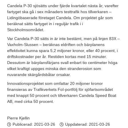
Candela P-30 sjösätts under fjärde kvartalet nästa år, varefter
fartyget ska gå i sex månaders testtrafik hos tillverkaren –
Lidingöbaserade företaget Candela. Om projektet går som
beräknat sätts fartyget in i reguljär trafik i i
Stockholmsområdet.
Var Candela P-30 sätts in är inte bestämt, men på linjen 83X –
Vaxholm-Slussen – beräknas eldriften och bärplanens
effektivitet kunna spara 5,2 miljoner kronor, eller 40 procent, i
driftskostnader per år. Restiden kortas med 15 minuter.
Dessutom är bärplansfärjans svall enbart tio centimeter höga
vilket kraftigt uppges minska den stranderosion som
nuvarande skärgårdsbåtar orsakar.
Innovationsprojektet som omfattar 20 miljoner kronor
finansieras av Trafikverkets FoI-portfölj för sjöfartsområdet
med knappt 50 procent och tillverkaren Candela Speed Boat
AB, med cirka 50 procent.
Pierre Kjellin
Publicerad:
2021-03-26
Uppdaterad: 2021-03-26