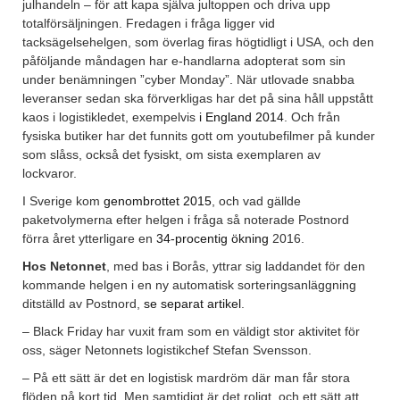
julhandeln – för att kapa själva jultoppen och driva upp
totalförsäljningen. Fredagen i fråga ligger vid
tacksägelsehelgen, som överlag firas högtidligt i USA, och den
påföljande måndagen har e-handlarna adopterat som sin
under benämningen ”cyber Monday”. När utlovade snabba
leveranser sedan ska förverkligas har det på sina håll uppstått
kaos i logistikledet, exempelvis
i England 2014
. Och från
fysiska butiker har det funnits gott om youtubefilmer på kunder
som slåss, också det fysiskt, om sista exemplaren av
lockvaror.
I Sverige kom
genombrottet 2015
, och vad gällde
paketvolymerna efter helgen i fråga så noterade Postnord
förra året ytterligare en
34-procentig ökning
2016.
Hos Netonnet
, med bas i Borås, yttrar sig laddandet för den
kommande helgen i en ny automatisk sorteringsanläggning
ditställd av Postnord,
se separat artikel
.
– Black Friday har vuxit fram som en väldigt stor aktivitet för
oss, säger Netonnets logistikchef Stefan Svensson.
– På ett sätt är det en logistisk mardröm där man får stora
flöden på kort tid. Men samtidigt är det roligt, och ett sätt att