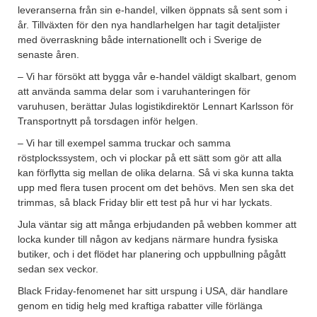
leveranserna från sin e-handel, vilken öppnats så sent som i
år. Tillväxten för den nya handlarhelgen har tagit detaljister
med överraskning både internationellt och i Sverige de
senaste åren.
– Vi har försökt att bygga vår e-handel väldigt skalbart, genom
att använda samma delar som i varuhanteringen för
varuhusen, berättar Julas logistikdirektör Lennart Karlsson för
Transportnytt på torsdagen inför helgen.
– Vi har till exempel samma truckar och samma
röstplockssystem, och vi plockar på ett sätt som gör att alla
kan förflytta sig mellan de olika delarna. Så vi ska kunna takta
upp med flera tusen procent om det behövs. Men sen ska det
trimmas, så black Friday blir ett test på hur vi har lyckats.
Jula väntar sig att många erbjudanden på webben kommer att
locka kunder till någon av kedjans närmare hundra fysiska
butiker, och i det flödet har planering och uppbullning pågått
sedan sex veckor.
Black Friday-fenomenet har sitt urspung i USA, där handlare
genom en tidig helg med kraftiga rabatter ville förlänga