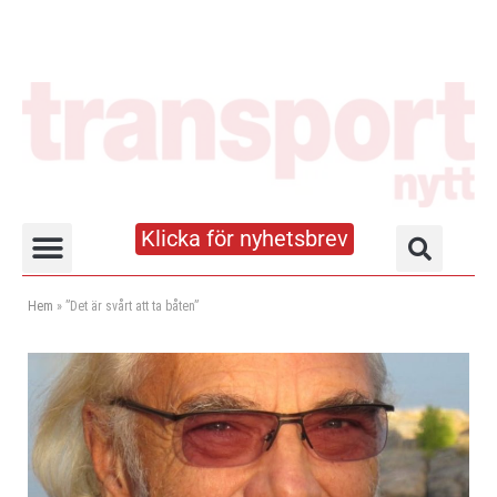
Klicka för nyhetsbrev
Truck- och lagerhandboken
Hem
»
”Det är svårt att ta båten”