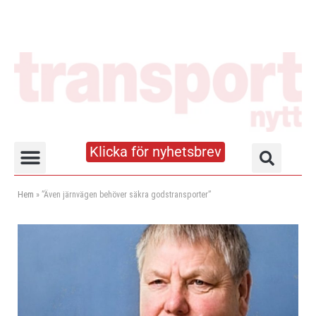
Klicka för nyhetsbrev
Truck- och lagerhandboken
Hem
»
”Även järnvägen behöver säkra godstransporter”